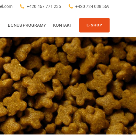
el.com
+420 467 771 235
+420 724 038 569
Y
BONUS PROGRAMY
KONTAKT
E-SHOP