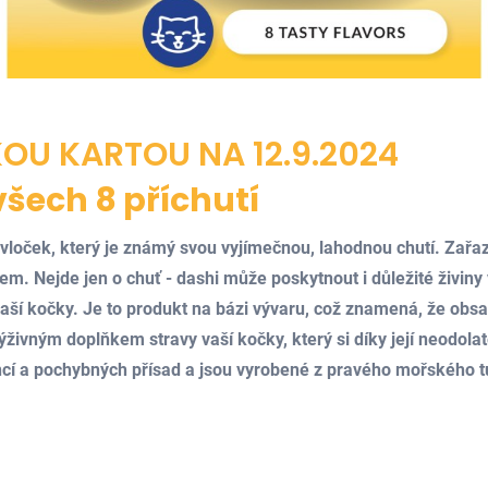
OU KARTOU NA 12.9.2024
všech 8 příchutí
h vloček, který je známý svou vyjímečnou, lahodnou chutí. Zařa
m. Nejde jen o chuť - dashi může poskytnout i důležité živiny
 vaší kočky. Je to produkt na bázi vývaru, což znamená, že ob
živným doplňkem stravy vaší kočky, který si díky její neodolat
encí a pochybných přísad a jsou vyrobené z pravého mořského