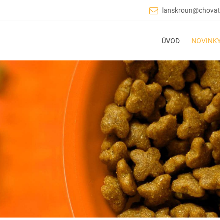
lanskroun@chovat
ÚVOD
NOVINK